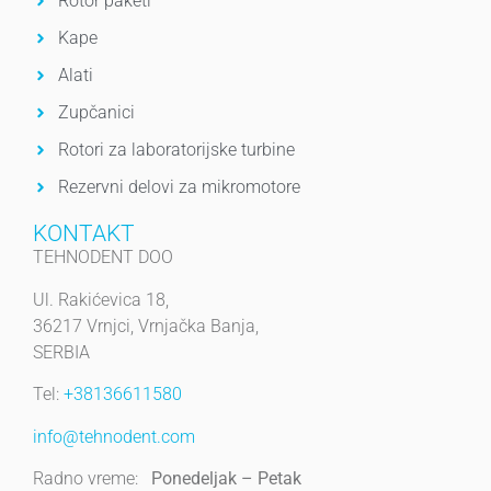
Rotor paketi
Kape
Alati
Zupčanici
Rotori za laboratorijske turbine
Rezervni delovi za mikromotore
KONTAKT
TEHNODENT DOO
Ul. Rakićevica 18,
36217 Vrnjci, Vrnjačka Banja,
SERBIA
Tel:
+38136611580
info@tehnodent.com
Radno vreme:
Ponedeljak – Petak