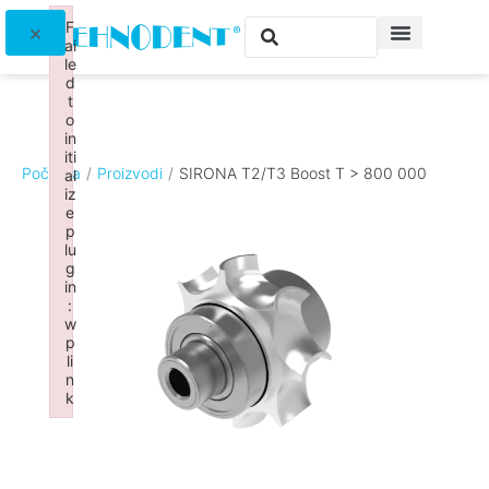
F
×
ai
le
d
t
o
in
iti
Početna
/
Proizvodi
/
SIRONA T2/T3 Boost T > 800 000
al
iz
e
p
lu
g
in
:
w
p
li
n
k
Failed to initialize plugin: wplink