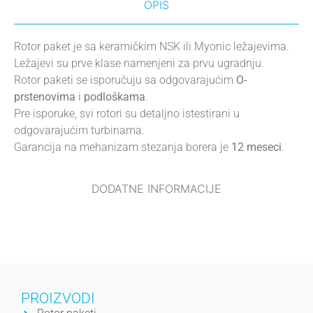
OPIS
Rotor paket je sa keramičkim NSK ili Myonic ležajevima.
Ležajevi su prve klase namenjeni za prvu ugradnju.
Rotor paketi se isporučuju sa odgovarajućim
O-
prstenovima
i
podloškama
.
Pre isporuke, svi rotori su detaljno istestirani u
odgovarajućim turbinama.
Garancija na mehanizam stezanja borera je
12 meseci
.
DODATNE INFORMACIJE
PROIZVODI