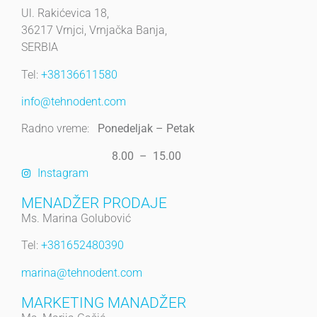
Ul. Rakićevica 18,
36217 Vrnjci, Vrnjačka Banja,
SERBIA
Tel:
+38136611580
info@tehnodent.com
Radno vreme:
Ponedeljak – Petak
8.00 – 15.00
Instagram
MENADŽER PRODAJE
Ms. Marina Golubović
Tel:
+381652480390
marina@tehnodent.com
MARKETING MANADŽER